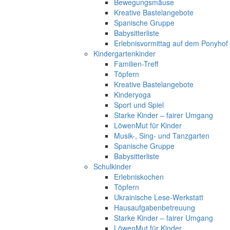
Bewegungsmäuse
Kreative Bastelangebote
Spanische Gruppe
Babysitterliste
Erlebnisvormittag auf dem Ponyhof
Kindergartenkinder
Familien-Treff
Töpfern
Kreative Bastelangebote
Kinderyoga
Sport und Spiel
Starke Kinder – fairer Umgang
LöwenMut für Kinder
Musik-, Sing- und Tanzgarten
Spanische Gruppe
Babysitterliste
Schulkinder
Erlebniskochen
Töpfern
Ukrainische Lese-Werkstatt
Hausaufgabenbetreuung
Starke Kinder – fairer Umgang
LöwenMut für Kinder