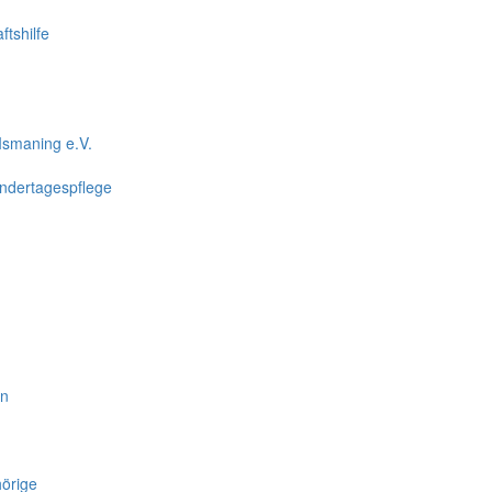
tshilfe
Ismaning e.V.
indertagespflege
en
örige