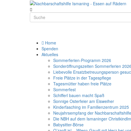
Home
Spenden
Aktuelles
Sommerferien-Programm 2026
Sonderöffnungszeiten Sommerferien 202
Liebevolle Ersatzbetreuungsperson gesuc
Freie Plätze in der Tagespflege
Tagesmütter haben freie Plätze
Sommerfest
Schifferl bauen macht Spaß
Sonnige Osterfeier am Eisweiher
Kinderfasching im Familienzentrum 2025
Neujahrsempfang der Nachbarschaftshilf
Die NBH auf dem Ismaninger Christkindlm
Babysitter-Börse
O’zapft is! – Wiesn-Gaudi mit Herz bei u