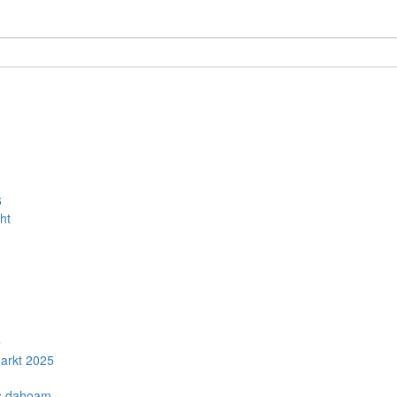
6
ht
e
arkt 2025
ns dahoam