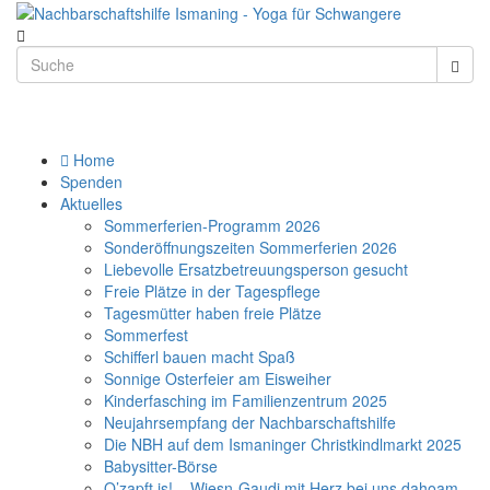
Home
Spenden
Aktuelles
Sommerferien-Programm 2026
Sonderöffnungszeiten Sommerferien 2026
Liebevolle Ersatzbetreuungsperson gesucht
Freie Plätze in der Tagespflege
Tagesmütter haben freie Plätze
Sommerfest
Schifferl bauen macht Spaß
Sonnige Osterfeier am Eisweiher
Kinderfasching im Familienzentrum 2025
Neujahrsempfang der Nachbarschaftshilfe
Die NBH auf dem Ismaninger Christkindlmarkt 2025
Babysitter-Börse
O’zapft is! – Wiesn-Gaudi mit Herz bei uns dahoam