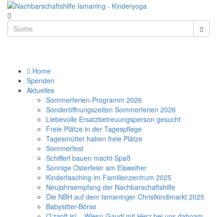
Home
Spenden
Aktuelles
Sommerferien-Programm 2026
Sonderöffnungszeiten Sommerferien 2026
Liebevolle Ersatzbetreuungsperson gesucht
Freie Plätze in der Tagespflege
Tagesmütter haben freie Plätze
Sommerfest
Schifferl bauen macht Spaß
Sonnige Osterfeier am Eisweiher
Kinderfasching im Familienzentrum 2025
Neujahrsempfang der Nachbarschaftshilfe
Die NBH auf dem Ismaninger Christkindlmarkt 2025
Babysitter-Börse
O’zapft is! – Wiesn-Gaudi mit Herz bei uns dahoam